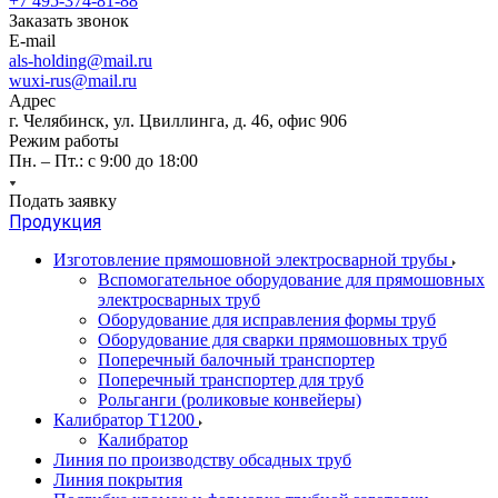
+7 495-374-81-88
Заказать звонок
E-mail
als-holding@mail.ru
wuxi-rus@mail.ru
Адрес
г. Челябинск, ул. Цвиллинга, д. 46, офис 906
Режим работы
Пн. – Пт.: с 9:00 до 18:00
Подать заявку
Продукция
Изготовление прямошовной электросварной трубы
Вспомогательное оборудование для прямошовных
электросварных труб
Оборудование для исправления формы труб
Оборудование для сварки прямошовных труб
Поперечный балочный транспортер
Поперечный транспортер для труб
Рольганги (роликовые конвейеры)
Калибратор Т1200
Калибратор
Линия по производству обсадных труб
Линия покрытия