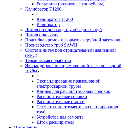
Рольганги (роликовые конвейеры)
Калибратор Т1200
Калибратор Т1200
Калибратор
Линия по производству обсадных труб
Линия покрытия
Подгибка кромок и формовка трубной заготовки
Производство труб SAWH
Система литья под отрицательным давлением
(NPC)
Термическая обработка
Экспандирование прямошовной электросварной
трубы
Экспандирование прямошовной
электросварной трубы
Клинья для расширительных головок
Расширительные головки
Расширительные станки
Сегменты инструмента экспандирования
труб
Устройства для ремонта
Шток расширителя
О компании