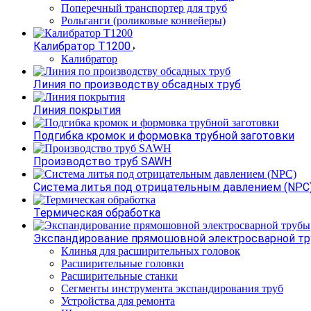
Поперечный транспортер для труб
Рольганги (роликовые конвейеры)
Калибратор Т1200
Калибратор
Линия по производству обсадных труб
Линия покрытия
Подгибка кромок и формовка трубной заготовки
Производство труб SAWH
Система литья под отрицательным давлением (NPC
Термическая обработка
Экспандирование прямошовной электросварной т
Клинья для расширительных головок
Расширительные головки
Расширительные станки
Сегменты инструмента экспандирования труб
Устройства для ремонта