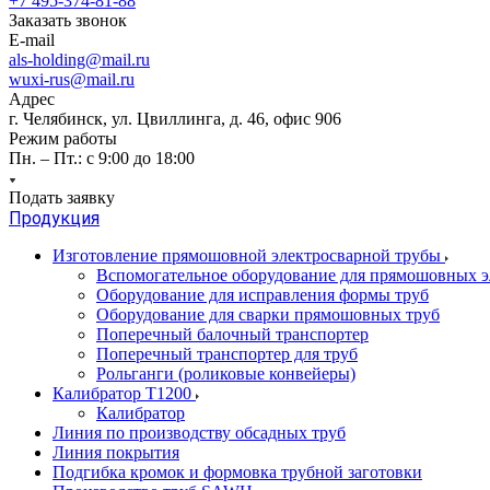
+7 495-374-81-88
Заказать звонок
E-mail
als-holding@mail.ru
wuxi-rus@mail.ru
Адрес
г. Челябинск, ул. Цвиллинга, д. 46, офис 906
Режим работы
Пн. – Пт.: с 9:00 до 18:00
Подать заявку
Продукция
Изготовление прямошовной электросварной трубы
Вспомогательное оборудование для прямошовных э
Оборудование для исправления формы труб
Оборудование для сварки прямошовных труб
Поперечный балочный транспортер
Поперечный транспортер для труб
Рольганги (роликовые конвейеры)
Калибратор Т1200
Калибратор
Линия по производству обсадных труб
Линия покрытия
Подгибка кромок и формовка трубной заготовки