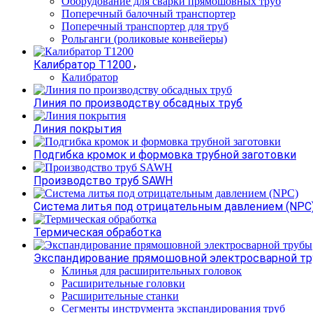
Оборудование для сварки прямошовных труб
Поперечный балочный транспортер
Поперечный транспортер для труб
Рольганги (роликовые конвейеры)
Калибратор Т1200
Калибратор
Линия по производству обсадных труб
Линия покрытия
Подгибка кромок и формовка трубной заготовки
Производство труб SAWH
Система литья под отрицательным давлением (NPC
Термическая обработка
Экспандирование прямошовной электросварной т
Клинья для расширительных головок
Расширительные головки
Расширительные станки
Сегменты инструмента экспандирования труб